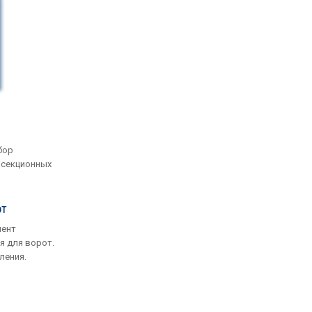
бор
 секционных
от
мент
я для ворот.
ления.