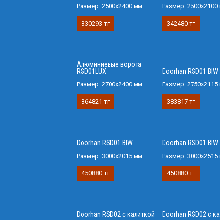
Размер:
2500x2400 мм
Размер:
2500x2100
330293 тг
342480 тг
Алюминиевые ворота
RSD01LUX
Doorhan RSD01 BIW
Размер:
2700x2400 мм
Размер:
2750х2115
364821 тг
383817 тг
Doorhan RSD01 BIW
Doorhan RSD01 BIW
Размер:
3000х2015 мм
Размер:
3000х2515
450880 тг
450880 тг
Doorhan RSD02 с калиткой
Doorhan RSD02 с к