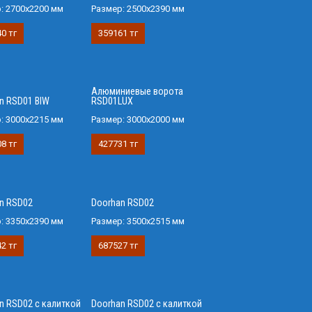
р:
2700x2200 мм
Размер:
2500х2390 мм
0 тг
359161 тг
Алюминиевые ворота
n RSD01 BIW
RSD01LUX
р:
3000х2215 мм
Размер:
3000х2000 мм
8 тг
427731 тг
n RSD02
Doorhan RSD02
р:
3350х2390 мм
Размер:
3500х2515 мм
2 тг
687527 тг
n RSD02 с калиткой
Doorhan RSD02 с калиткой