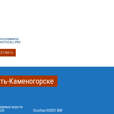
отоэлементы
HOTOCELL-PRO
21163 тг
сть-Каменогорске
ниевые ворота
LUX
Doorhan RSD01 BIW