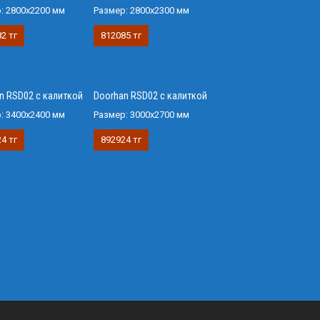
р:
2800х2200 мм
Размер:
2800х2300 мм
2 тг
812085 тг
n RSD02 с калиткой
Doorhan RSD02 с калиткой
р:
3400х2400 мм
Размер:
3000х2700 мм
4 тг
892924 тг