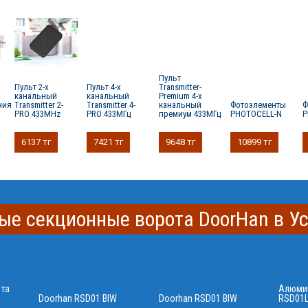
Пульт
Пульт 2-х
Пульт 4-х
Transmitter-
канальный
канальный
Premium 4-х
ния
Transmitter 2-
Transmitter 4-
канальный
Фотоэлементы
Ф
PRO 433MHz
PRO 433МГц
премиум 433МГц
PHOTOCELL-N
P
6137 тг
7421 тг
9648 тг
10899 тг
ые секционные ворота DoorHan в У
та
Алюми
Doorhan RSD01 BIW
Doorhan RSD01 BIW
RSD01