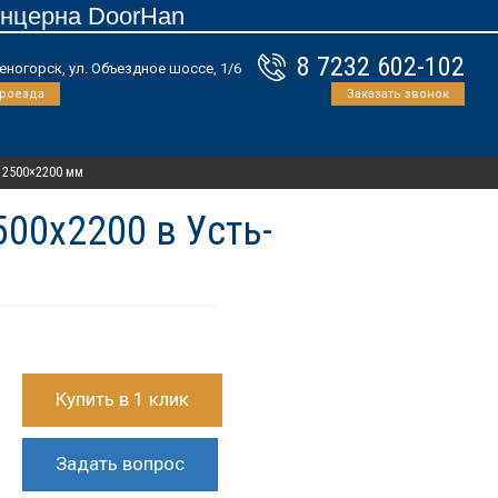
онцерна DoorHan
8 7232 602-102
еногорск, ул. Объездное шоссе, 1/6
проезда
Заказать звонок
 2500×2200 мм
00x2200 в Усть-
Купить в 1 клик
Задать вопрос