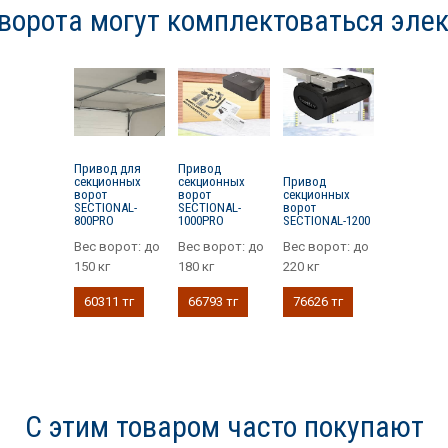
ворота могут комплектоваться эле
Привод для
Привод
секционных
секционных
Привод
ворот
ворот
секционных
SECTIONAL-
SECTIONAL-
ворот
800PRO
1000PRO
SECTIONAL-1200
Вес ворот:
до
Вес ворот:
до
Вес ворот:
до
150 кг
180 кг
220 кг
60311 тг
66793 тг
76626 тг
С этим товаром часто покупают