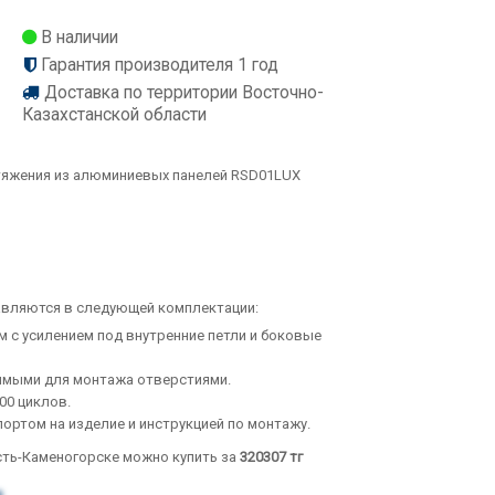
В наличии
Гарантия производителя 1 год
Доставка по территории Восточно-
Казахстанской области
тяжения из алюминиевых панелей RSD01LUX
авляются в следующей комплектации:
м с усилением под внутренние петли и боковые
имыми для монтажа отверстиями.
00 циклов.
ортом на изделие и инструкцией по монтажу.
сть-Каменогорске можно купить за
320307
тг