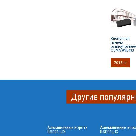
Кнопочная
панель
радиоуправле
COMMAND433
7015 тг
Другие популярн
Алюминиевые ворота
Алюминиевые воро
RSD01LUX
RSD01LUX