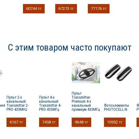
60744 тг
67273 тг
77176 тг
С этим товаром часто покупают
Пульт
Пульт 2-х
Пульт 4-х
Transmitter-
канальный
канальный
Premium 4-х
ния
Transmitter 2-
Transmitter 4-
канальный
Фотоэлементы
Ф
PRO 433MHz
PRO 433МГц
премиум 433МГц
PHOTOCELL-N
P
6167 тг
7458 тг
9648 тг
10952 тг