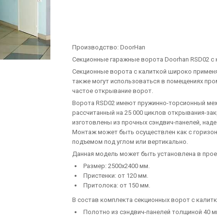
Производство:
DoorHan
Секционные гаражные ворота Doorhan RSD02 с 
Секционные ворота с калиткой широко применяю
также могут использоваться в помещениях про
частое открывание ворот.
Ворота RSD02 имеют пружинно-торсионный мех
рассчитанный на 25 000 циклов открывания-за
изготовлены из прочных сэндвич-панелей, на
Монтаж может быть осуществлен как с горизон
подъемом под углом или вертикально.
Данная модель может быть установлена в про
Размер: 2500х2400 мм.
Пристенки: от 120 мм.
Притолока: от 150 мм.
В состав комплекта секционных ворот с калитк
Полотно из сэндвич-панелей толщиной 40 м