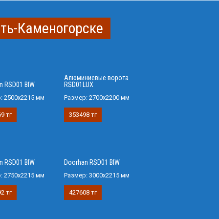
сть-Каменогорске
Алюминиевые ворота
n RSD01 BIW
RSD01LUX
р:
2500х2215 мм
Размер:
2700x2200 мм
9 тг
353498 тг
n RSD01 BIW
Doorhan RSD01 BIW
р:
2750х2215 мм
Размер:
3000х2215 мм
2 тг
427608 тг