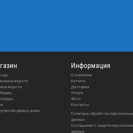
газин
Информация
иводы
О компании
ционные ворота
Каталог
чные ворота
Доставка
агбаумы
Услуги
ессуары
Фото
ри
Контакты
стровозводимые дома
Политика обработки персональных
данных
Соглашение о защите персональных
данных