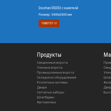
Doorhan RSD02 с калиткой
Размер:
3400х2600 мм
1080757 тг
Продукты
Ма
Секционные ворота
пр
Уличные ворота
Сек
Промышленные ворота
Ули
Складское оборудование
шл
Роллетные системы
акс
Двери
две
Сетчатые заборы
Бы
Шлагбаумы
Автоматика