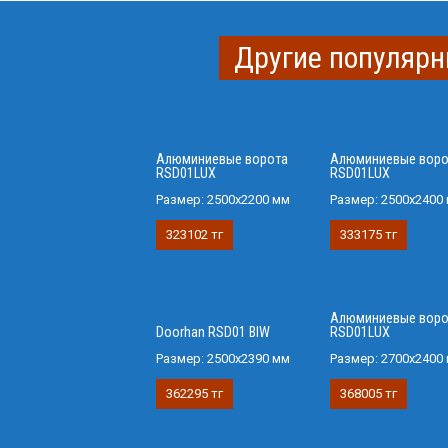
Другие популярн
Алюминиевые ворота
Алюминиевые воро
RSD01LUX
RSD01LUX
Размер:
2500x2200 мм
Размер:
2500x2400
323102 тг
333175 тг
Алюминиевые воро
Doorhan RSD01 BIW
RSD01LUX
Размер:
2500х2390 мм
Размер:
2700x2400
362295 тг
368005 тг