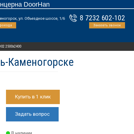
онцерна DoorHan
8 7232 602-102
еногорск, ул. Объездное шоссе, 1/6
проезда
Заказать звонок
D02 2500х2400
ть-Каменогорске
Купить в 1 клик
Задать вопрос
В наличии