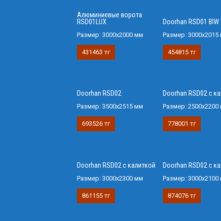
Алюминиевые ворота
RSD01LUX
Doorhan RSD01 BIW
Размер:
3000х2000 мм
Размер:
3000х2015
431463 тг
454815 тг
Doorhan RSD02
Doorhan RSD02 с к
Размер:
3500х2515 мм
Размер:
2500х2200
693526 тг
778001 тг
Doorhan RSD02 с калиткой
Doorhan RSD02 с к
Размер:
3000х2300 мм
Размер:
3000х2100
861155 тг
874076 тг