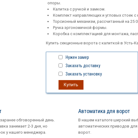
опоры.
Калитка с ручкой и замком.
Комплект направляющих и угловых стоек с
Торсионный механизм, рассчитанный на 25 0
Ручка эргономичной формы.
Коробка с комплектацией для монтажа, пасп
Купить секционные ворота с калиткой в Усть-
Нужен замер
Заказать доставку
Заказать установку
Купить
т
Автоматика для ворот
 заранее обговоренный день.
В нашем каталоге широкий вы
вка занимает 2-3 дня, но
автоматических приводов для
рок у нашего менеджера.
ворот.