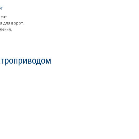
от
мент
я для ворот.
ления.
ктроприводом