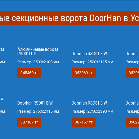
ые секционные ворота DoorHan в У
та
Алюминиевые ворота
RSD01LUX
Doorhan RSD01 BIW
Doorha
 мм
Размер:
2500x2100 мм
Размер:
2500х2115 мм
Разме
345469 тг
352969 тг
35296
та
Doorhan RSD01 BIW
Doorhan RSD01 BIW
Doorha
 мм
Размер:
2750х2115 мм
Размер:
2750х2390 мм
Разме
387167 тг
387167 тг
39029