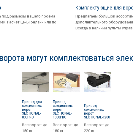
з
Комплектующие для вор
 под размеры вашего проёма
Предлагаем большой ассорти
ией. Расчет цены онлайн или по
дополнительного оборудовани
Всегда в наличии пульты управ
ворота могут комплектоваться эле
Привод для
Привод
секционных
секционных
Привод
ворот
ворот
секционных
SECTIONAL-
SECTIONAL-
ворот
800PRO
1000PRO
SECTIONAL-1200
Вес ворот:
до
Вес ворот:
до
Вес ворот:
до
150 кг
180 кг
220 кг