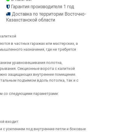
Гарантия производителя 1 год
Доставка по территории Восточно-
Казахстанской области
калиткой
тся в частных гаражах или мастерских, а
мышленного назначения, где не требуется
анизм уравновешивания полотна,
крывания. Секционные ворота с калиткой
дежно защищающих внутреннее помещение.
тальным подъемом вдоль потолка, так и с
ем со следующими параметрами:
ой входит:
м с усилением под внутренние петли и боковые