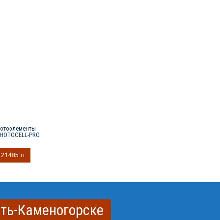
отоэлементы
HOTOCELL-PRO
21485 тг
сть-Каменогорске