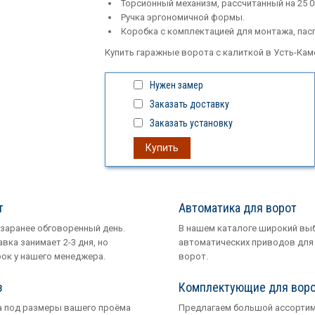
Торсионный механизм, рассчитанный на 25 0
Ручка эргономичной формы.
Коробка с комплектацией для монтажа, пасп
Купить гаражные ворота с калиткой в Усть-Ка
Нужен замер
Заказать доставку
Заказать установку
Купить
т
Автоматика для ворот
 заранее обговоренный день.
В нашем каталоге широкий вы
вка занимает 2-3 дня, но
автоматических приводов для
рок у нашего менеджера.
ворот.
з
Комплектующие для вор
 под размеры вашего проёма
Предлагаем большой ассорти