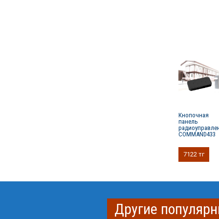
Кнопочная
панель
радиоуправле
COMMAND433
7122 тг
Другие популярн