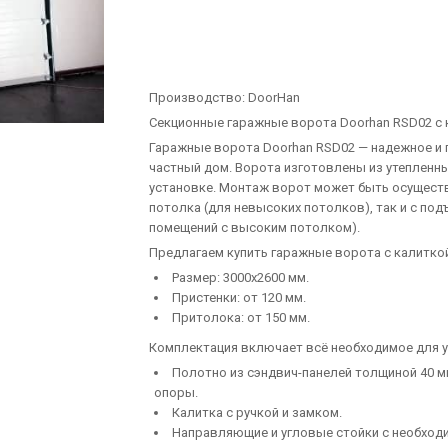
Производство:
DoorHan
Секционные гаражные ворота Doorhan RSD02 с 
Гаражные ворота Doorhan RSD02 — надежное и 
частный дом. Ворота изготовлены из утепленн
установке. Монтаж ворот может быть осущест
потолка (для невысоких потолков), так и с под
помещений с высоким потолком).
Предлагаем купить гаражные ворота с калитко
Размер: 3000х2600 мм.
Пристенки: от 120 мм.
Притолока: от 150 мм.
Комплектация включает всё необходимое для у
Полотно из сэндвич-панелей толщиной 40 м
опоры.
Калитка с ручкой и замком.
Направляющие и угловые стойки с необход