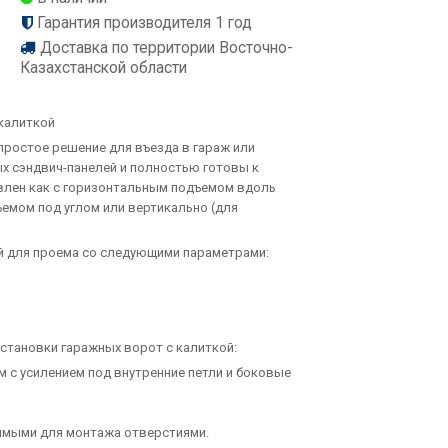
Гарантия производителя 1 год
Доставка по территории Восточно-
Казахстанской области
калиткой
простое решение для въезда в гараж или
ых сэндвич-панелей и полностью готовы к
влен как с горизонтальным подъемом вдоль
ъемом под углом или вертикально (для
й для проема со следующими параметрами:
становки гаражных ворот с калиткой:
м с усилением под внутренние петли и боковые
имыми для монтажа отверстиями.