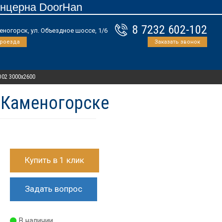
онцерна DoorHan
8 7232 602-102
еногорск, ул. Объездное шоссе, 1/6
проезда
Заказать звонок
D02 3000х2600
ь-Каменогорске
Купить в 1 клик
Задать вопрос
В наличии