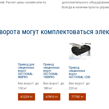
ией. Расчет цены онлайн или по
дополнительного оборудовани
Всегда в наличии пульты управ
ворота могут комплектоваться эле
Привод для
Привод
секционных
секционных
Привод
ворот
ворот
секционных
SECTIONAL-
SECTIONAL-
ворот
800PRO
1000PRO
SECTIONAL-1200
Вес ворот:
до
Вес ворот:
до
Вес ворот:
до
150 кг
180 кг
220 кг
61229 тг
67810 тг
77792 тг