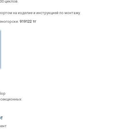
00 циклов.
ортом на изделие и инструкцией по монтажу.
меногорске:
919122
тг
бор
 секционных
от
мент