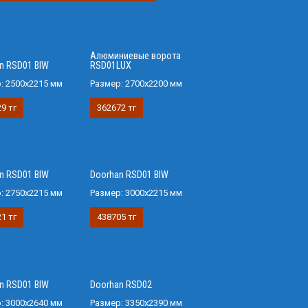
Алюминиевые ворота
n RSD01 BIW
RSD01LUX
р:
2500х2215 мм
Размер:
2700x2200 мм
9 тг
362672 тг
n RSD01 BIW
Doorhan RSD01 BIW
р:
2750х2215 мм
Размер:
3000х2215 мм
1 тг
438705 тг
n RSD01 BIW
Doorhan RSD02
р:
3000х2640 мм
Размер:
3350х2390 мм