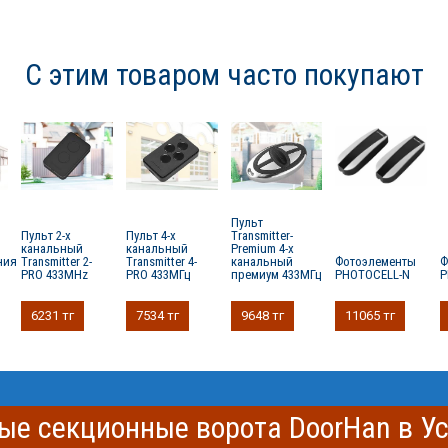
С этим товаром часто покупают
Пульт
Пульт 2-х
Пульт 4-х
Transmitter-
канальный
канальный
Premium 4-х
ния
Transmitter 2-
Transmitter 4-
канальный
Фотоэлементы
Ф
PRO 433MHz
PRO 433МГц
премиум 433МГц
PHOTOCELL-N
P
6231 тг
7534 тг
9648 тг
11065 тг
ые секционные ворота DoorHan в У